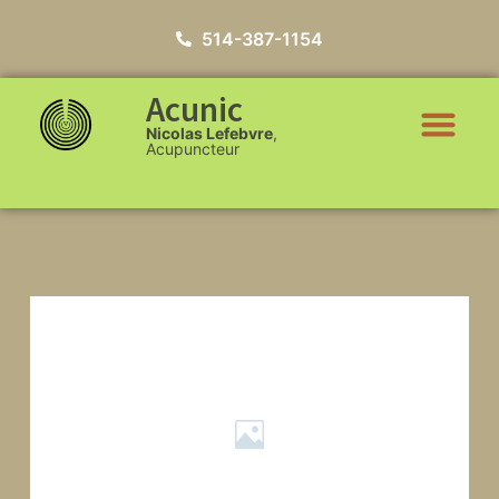
514-387-1154
Acunic
Nicolas Lefebvre
,
Acupuncteur