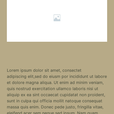
Lorem ipsum dolor sit amet, consectet
adipiscing elit,sed do eiusm por incididunt ut labore
et dolore magna aliqua. Ut enim ad minim veniam,
quis nostrud exercitation ullamco laboris nisi ut
aliquip ex ea sint occaecat cupidatat non proident,
sunt in culpa qui officia mollit natoque consequat
massa quis enim. Donec pede justo, fringilla vitae,
eleifend acer sem neque sed ipsum. Nam quam