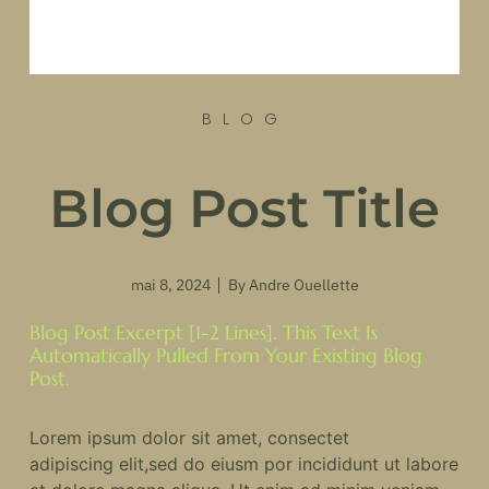
BLOG
Blog Post Title
mai 8, 2024
By
Andre Ouellette
Blog Post Excerpt [1-2 Lines]. This Text Is
Automatically Pulled From Your Existing Blog
Post.
Lorem ipsum dolor sit amet, consectet
adipiscing elit,sed do eiusm por incididunt ut labore